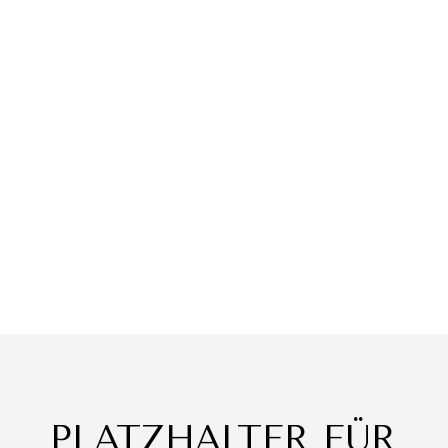
Lorem ipsum dolor sit amet, consectetur
adipiscing elit, sed do eiusmod tempor
incididunt ut .labore et dolore magna
aliqua. Ut enim ad minim...
PLATZHALTER FÜR