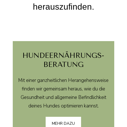
herauszufinden.
HUNDE­ERNÄHRUNGS­
BERATUNG
Mit einer ganzheitlichen Herangehensweise
finden wir gemeinsam heraus, wie du die
Gesundheit und allgemeine Befindlichkeit
deines Hundes optimieren kannst.
MEHR DAZU