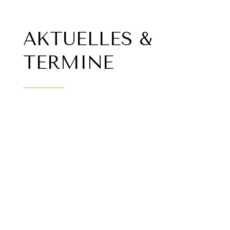
AKTUELLES &
TERMINE
Lorem ipsum dolor sit amet, consectetur
adipiscing elit, sed do eiusmod tempor
incididunt ut .labore et dolore magna
aliqua. Ut enim ad minim...